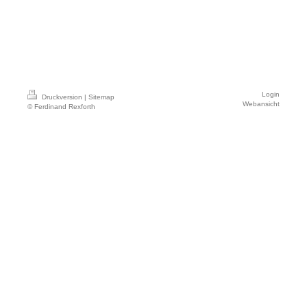
Login
Druckversion
|
Sitemap
Webansicht
© Ferdinand Rexforth